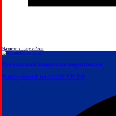
Начните защиту сейчас
Цесельский защита по наркотикам
Консультант по ст.228 УК РФ