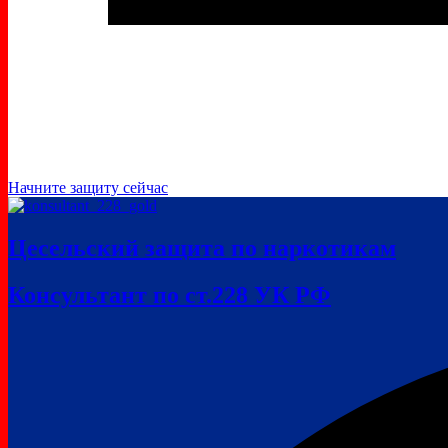
Начните защиту сейчас
Цесельский защита по наркотикам
Консультант по ст.228 УК РФ