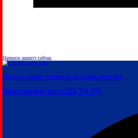
Начните защиту сейчас
Цесельский защита по наркотикам
Консультант по ст.228 УК РФ