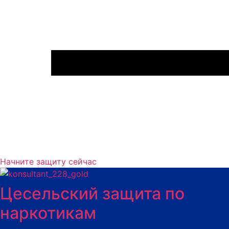
Начните защиту сейчас
Цесельский защита по
наркотикам