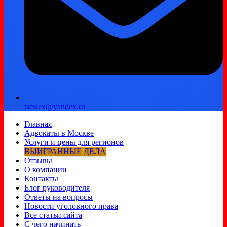
tseslex@yandex.ru
Главная
Адвокаты в Москве
Услуги и цены для регионов
ВЫИГРАННЫЕ ДЕЛА
Отзывы
О компании
Контакты
Блог руководителя
Ответы на вопросы
Новости уголовного права
Все статьи сайта
С чего начинать