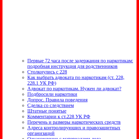
Первые 72 часа после задержания по наркотикам:
подробная инструкция для родственников
Столкнулись с 228
Как выбрать адвоката по наркотикам (ст. 228,
228.1 УК РФ)
Адвокат по наркотикам. Нужен ли адвокат?
Подбросили наркотики
Допрос. Правила поведения
Сделка со следствием
Штатные понятые
Комментарии к ст.228 УК РФ
Перечень и размеры наркотических средств
Адреса контролирующих и правозащитных
организаций
Ознакомление с материалами дела