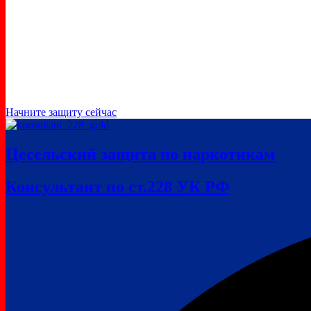
Начните защиту сейчас
Цесельский защита по наркотикам
Консультант по ст.228 УК РФ