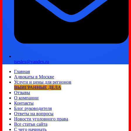
tseslex@yandex.ru
Главная
Адвокаты в Москве
Услуги и цены для регионов
ВЫИГРАННЫЕ ДЕЛА
Отзывы
О компании
Контакты
Блог руководителя
Ответы на вопросы
Новости уголовного права
Все статьи сайта
С чего начинать