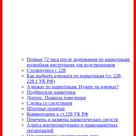
Первые 72 часа после задержания по наркотикам:
подробная инструкция для родственников
Столкнулись с 228
Как выбрать адвоката по наркотикам (ст. 228,
228.1 УК РФ)
Адвокат по наркотикам. Нужен ли адвокат?
Подбросили наркотики
Допрос. Правила поведения
Сделка со следствием
Штатные понятые
Комментарии к ст.228 УК РФ
Перечень и размеры наркотических средств
Адреса контролирующих и правозащитных
организаций
Ознакомление с материалами дела