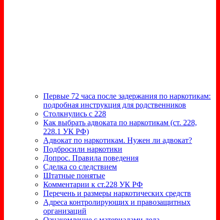
Первые 72 часа после задержания по наркотикам:
подробная инструкция для родственников
Столкнулись с 228
Как выбрать адвоката по наркотикам (ст. 228,
228.1 УК РФ)
Адвокат по наркотикам. Нужен ли адвокат?
Подбросили наркотики
Допрос. Правила поведения
Сделка со следствием
Штатные понятые
Комментарии к ст.228 УК РФ
Перечень и размеры наркотических средств
Адреса контролирующих и правозащитных
организаций
Ознакомление с материалами дела