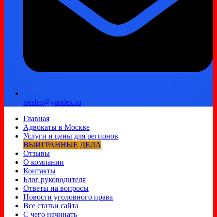
tseslex@yandex.ru
Главная
Адвокаты в Москве
Услуги и цены для регионов
ВЫИГРАННЫЕ ДЕЛА
Отзывы
О компании
Контакты
Блог руководителя
Ответы на вопросы
Новости уголовного права
Все статьи сайта
С чего начинать